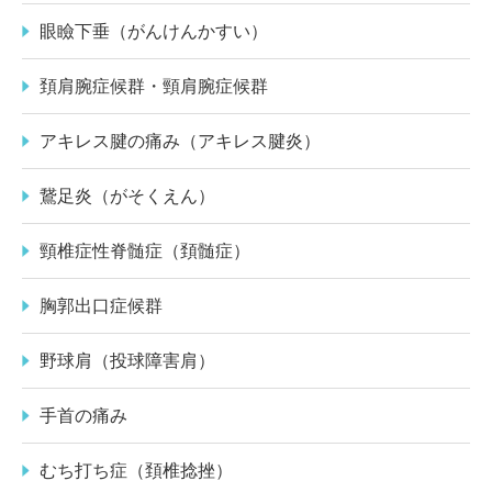
眼瞼下垂（がんけんかすい）
頚肩腕症候群・頸肩腕症候群
アキレス腱の痛み（アキレス腱炎）
鵞足炎（がそくえん）
頸椎症性脊髄症（頚髄症）
胸郭出口症候群
野球肩（投球障害肩）
手首の痛み
むち打ち症（頚椎捻挫）