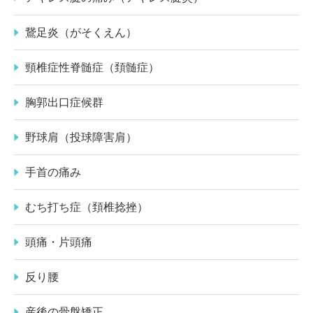
鵞足炎（がそくえん）
頸椎症性脊髄症（頚髄症）
胸郭出口症候群
野球肩（投球障害肩）
手首の痛み
むち打ち症（頚椎捻挫）
頭痛・片頭痛
反り腰
産後の骨盤矯正