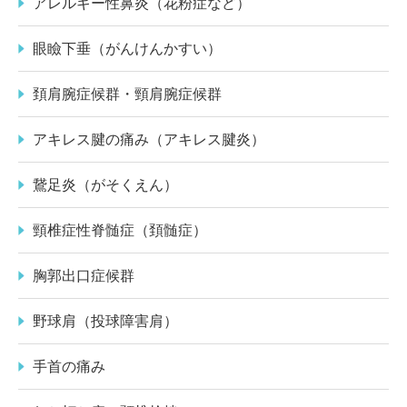
アレルギー性鼻炎（花粉症など）
眼瞼下垂（がんけんかすい）
頚肩腕症候群・頸肩腕症候群
アキレス腱の痛み（アキレス腱炎）
鵞足炎（がそくえん）
頸椎症性脊髄症（頚髄症）
胸郭出口症候群
野球肩（投球障害肩）
手首の痛み