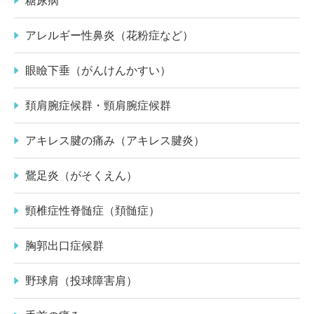
糖尿病
アレルギー性鼻炎（花粉症など）
眼瞼下垂（がんけんかすい）
頚肩腕症候群・頸肩腕症候群
アキレス腱の痛み（アキレス腱炎）
鵞足炎（がそくえん）
頸椎症性脊髄症（頚髄症）
胸郭出口症候群
野球肩（投球障害肩）