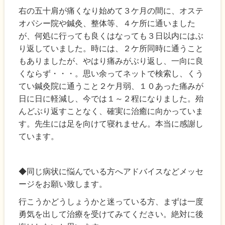
右の五十肩が痛くなり始めて３ケ月の間に、オステ
オパシー院や鍼灸、整体等、４ケ所に通いました
が、何処に行っても良くはなっても３日以内にはぶ
り返していました。時には、２ケ所同時に通うこと
もありましたが、やはり痛みがぶり返し、一向に良
くならず・・・。思い余ってネットで検索し、くう
てい鍼灸院に通うこと２ケ月弱、１０あった痛みが
日に日に軽減し、今では１～２程になりました。殆
んどぶり返すことなく、確実に治癒に向かっていま
す。先生には足を向けて寝れません。本当に感謝し
ています。
◆同じ病状に悩んでいる方へアドバイスなどメッセ
ージをお願い致します。
行こうかどうしょうかと迷っている方、まずは一度
勇気を出して治療を受けてみてください。絶対に後