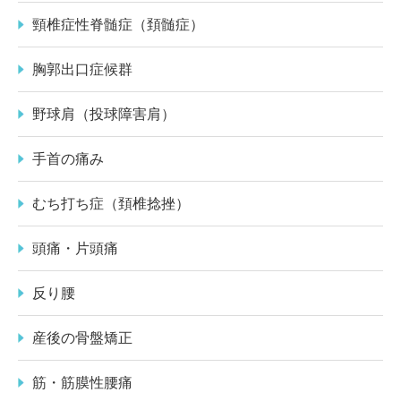
頸椎症性脊髄症（頚髄症）
胸郭出口症候群
野球肩（投球障害肩）
手首の痛み
むち打ち症（頚椎捻挫）
頭痛・片頭痛
反り腰
産後の骨盤矯正
筋・筋膜性腰痛