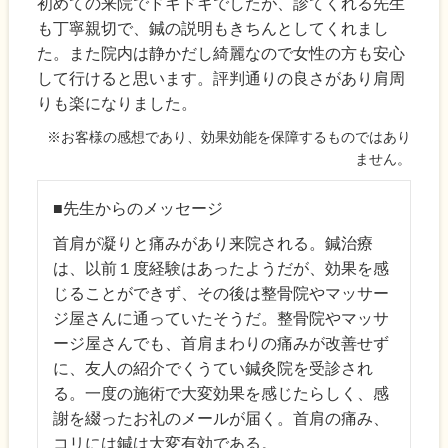
初めての来院でドキドキでしたが、診てくれる先生
も丁寧親切で、鍼の説明もきちんとしてくれまし
た。また院内は静かだし綺麗なので女性の方も安心
して行けると思います。評判通りの良さがあり肩周
りも楽になりました。
※お客様の感想であり、効果効能を保障するものではあり
ません。
■先生からのメッセージ
首肩が凝りと痛みがあり来院される。鍼治療
は、以前１度経験はあったようだが、効果を感
じることができず、その後は整骨院やマッサー
ジ屋さんに通っていたそうだ。整骨院やマッサ
ージ屋さんでも、首肩まわりの痛みが改善せず
に、友人の紹介でくうてい鍼灸院を受診され
る。一度の施術で大変効果を感じたらしく、感
謝を綴ったお礼のメールが届く。首肩の痛み、
コリには鍼は大変有効である。