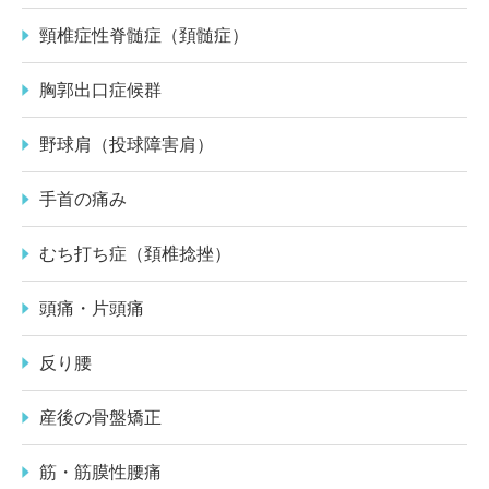
頸椎症性脊髄症（頚髄症）
胸郭出口症候群
野球肩（投球障害肩）
手首の痛み
むち打ち症（頚椎捻挫）
頭痛・片頭痛
反り腰
産後の骨盤矯正
筋・筋膜性腰痛