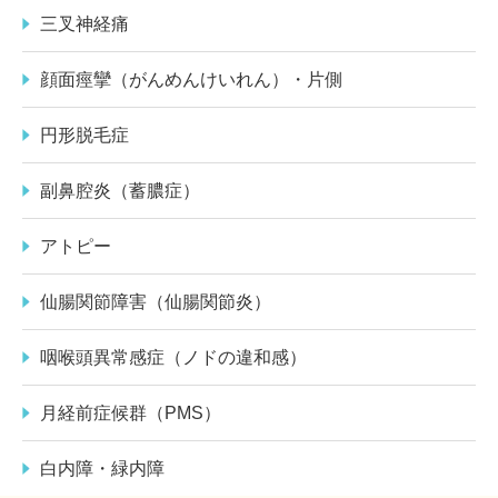
三叉神経痛
顔面痙攣（がんめんけいれん）・片側
円形脱毛症
副鼻腔炎（蓄膿症）
アトピー
仙腸関節障害（仙腸関節炎）
咽喉頭異常感症（ノドの違和感）
月経前症候群（PMS）
白内障・緑内障