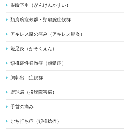
眼瞼下垂（がんけんかすい）
頚肩腕症候群・頸肩腕症候群
アキレス腱の痛み（アキレス腱炎）
鵞足炎（がそくえん）
頸椎症性脊髄症（頚髄症）
胸郭出口症候群
野球肩（投球障害肩）
手首の痛み
むち打ち症（頚椎捻挫）