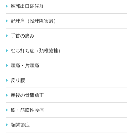
胸郭出口症候群
野球肩（投球障害肩）
手首の痛み
むち打ち症（頚椎捻挫）
頭痛・片頭痛
反り腰
産後の骨盤矯正
筋・筋膜性腰痛
顎関節症