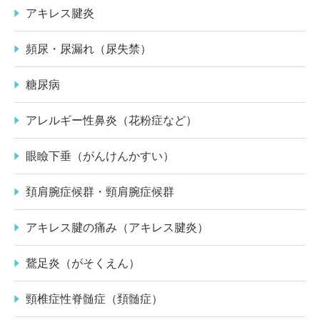
アキレス腱炎
頻尿・尿漏れ（尿失禁）
糖尿病
アレルギー性鼻炎（花粉症など）
眼瞼下垂（がんけんかすい）
頚肩腕症候群・頸肩腕症候群
アキレス腱の痛み（アキレス腱炎）
鵞足炎（がそくえん）
頸椎症性脊髄症（頚髄症）