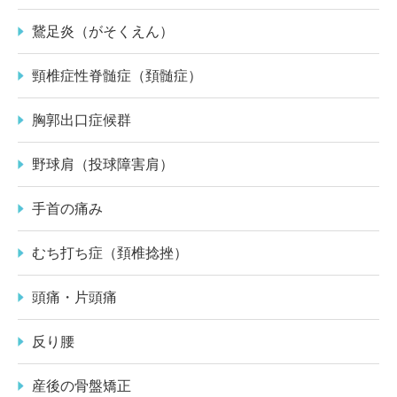
鵞足炎（がそくえん）
頸椎症性脊髄症（頚髄症）
胸郭出口症候群
野球肩（投球障害肩）
手首の痛み
むち打ち症（頚椎捻挫）
頭痛・片頭痛
反り腰
産後の骨盤矯正