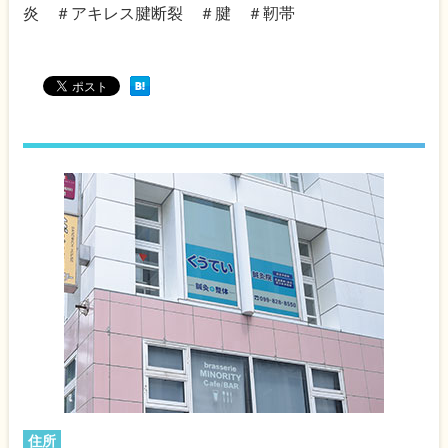
炎 ＃アキレス腱断裂 ＃腱 ＃靭帯
住所