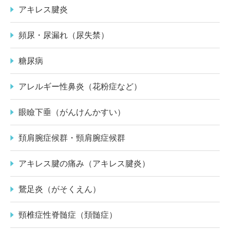
アキレス腱炎
頻尿・尿漏れ（尿失禁）
糖尿病
アレルギー性鼻炎（花粉症など）
眼瞼下垂（がんけんかすい）
頚肩腕症候群・頸肩腕症候群
アキレス腱の痛み（アキレス腱炎）
鵞足炎（がそくえん）
頸椎症性脊髄症（頚髄症）