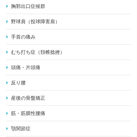
胸郭出口症候群
野球肩（投球障害肩）
手首の痛み
むち打ち症（頚椎捻挫）
頭痛・片頭痛
反り腰
産後の骨盤矯正
筋・筋膜性腰痛
顎関節症