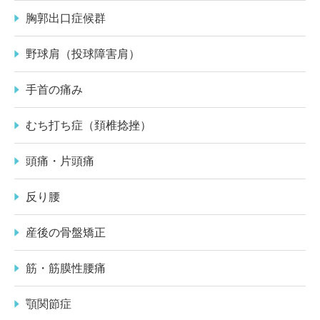
胸郭出口症候群
野球肩（投球障害肩）
手首の痛み
むち打ち症（頚椎捻挫）
頭痛・片頭痛
反り腰
産後の骨盤矯正
筋・筋膜性腰痛
顎関節症