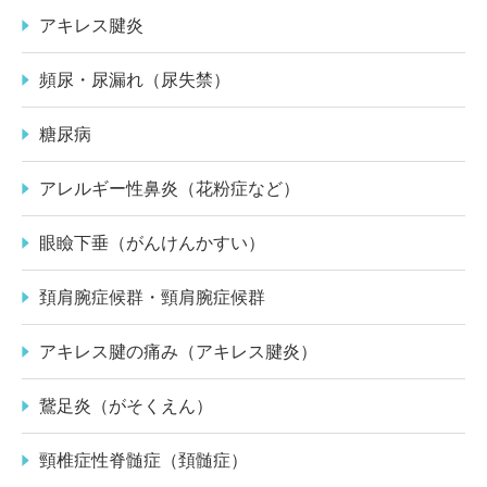
アキレス腱炎
頻尿・尿漏れ（尿失禁）
糖尿病
アレルギー性鼻炎（花粉症など）
眼瞼下垂（がんけんかすい）
頚肩腕症候群・頸肩腕症候群
アキレス腱の痛み（アキレス腱炎）
鵞足炎（がそくえん）
頸椎症性脊髄症（頚髄症）