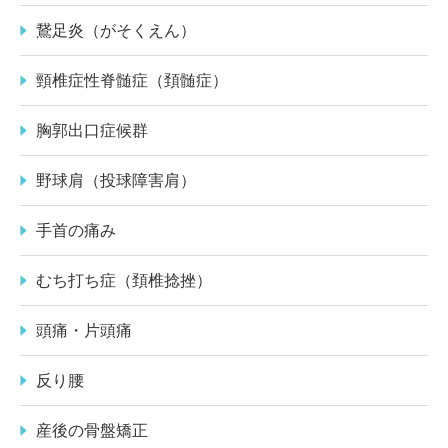
鵞足炎（がそくえん）
頸椎症性脊髄症（頚髄症）
胸郭出口症候群
野球肩（投球障害肩）
手首の痛み
むち打ち症（頚椎捻挫）
頭痛・片頭痛
反り腰
産後の骨盤矯正