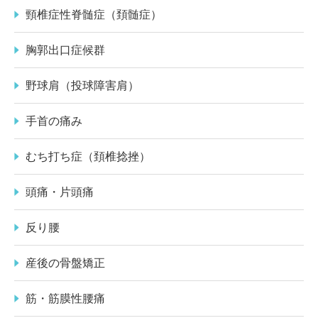
頸椎症性脊髄症（頚髄症）
胸郭出口症候群
野球肩（投球障害肩）
手首の痛み
むち打ち症（頚椎捻挫）
頭痛・片頭痛
反り腰
産後の骨盤矯正
筋・筋膜性腰痛